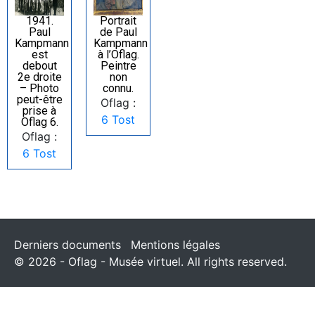
1941.
Portrait
Paul
de Paul
Kampmann
Kampmann
est
à l’Oflag.
debout
Peintre
2e droite
non
– Photo
connu.
peut-être
Oflag :
prise à
6 Tost
Oflag 6.
Oflag :
6 Tost
Derniers documents
Mentions légales
© 2026 - Oflag - Musée virtuel. All rights reserved.