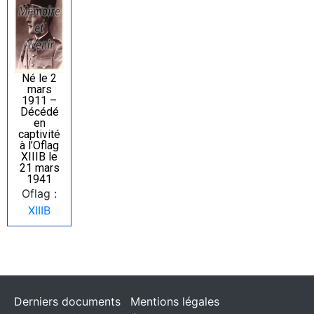
Né le 2
mars
1911 –
Décédé
en
captivité
à l’Oflag
XIIIB le
21 mars
1941
Oflag :
XIIIB
Derniers documents
Mentions légales