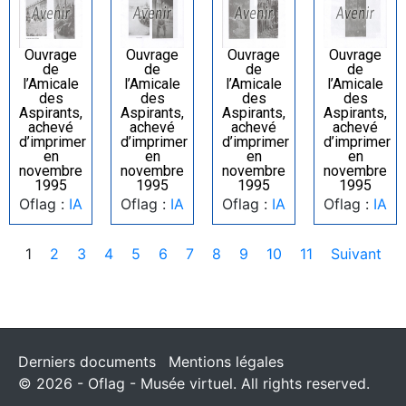
Ouvrage
Ouvrage
Ouvrage
Ouvrage
de
de
de
de
l’Amicale
l’Amicale
l’Amicale
l’Amicale
des
des
des
des
Aspirants,
Aspirants,
Aspirants,
Aspirants,
achevé
achevé
achevé
achevé
d’imprimer
d’imprimer
d’imprimer
d’imprimer
en
en
en
en
novembre
novembre
novembre
novembre
1995
1995
1995
1995
Oflag :
IA
Oflag :
IA
Oflag :
IA
Oflag :
IA
1
2
3
4
5
6
7
8
9
10
11
Suivant
Derniers documents
Mentions légales
© 2026 - Oflag - Musée virtuel. All rights reserved.