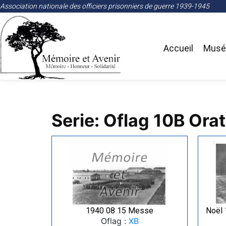
Association nationale des officiers prisonniers de guerre 1939-1945
Accueil
Musée
Serie: Oflag 10B Orat
1940 08 15 Messe
Noël 
Oflag :
XB