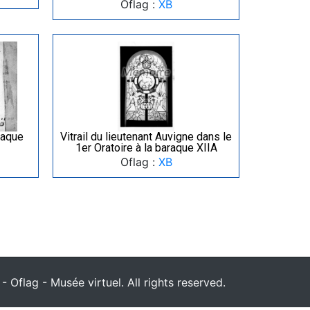
Oflag :
XB
raque
Vitrail du lieutenant Auvigne dans le
1er Oratoire à la baraque XIIA
Oflag :
XB
 Oflag - Musée virtuel. All rights reserved.