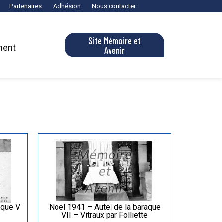
Partenaires
Adhésion
Nous contacter
Site Mémoire et
ment
Avenir
aque V
Noël 1941 – Autel de la baraque
VII – Vitraux par Folliette