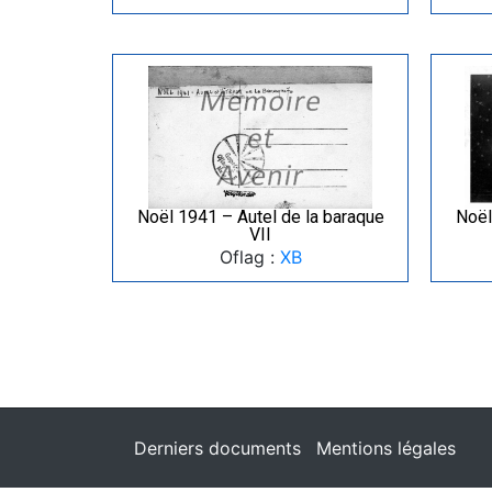
Noël 1941 – Autel de la baraque
Noël
VII
Oflag :
XB
Derniers documents
Mentions légales