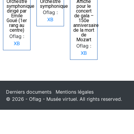
Orchestre
Orchestre
Affiche
symphonique
symphonique
pour le
dirigé par
concert
Oflag :
Emile
de gala –
XB
Goué (1er
150e
rang au
anniversaire
centre)
de la mort
de
Oflag :
Mozart
XB
Oflag :
XB
Derniers documents
Mentions légales
© 2026 - Oflag - Musée virtuel. All rights reserved.