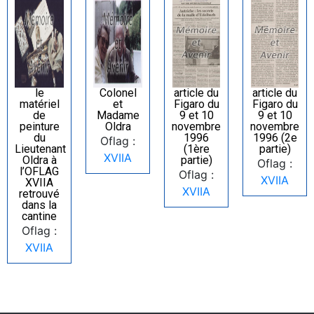
le
Colonel
article du
article du
matériel
et
Figaro du
Figaro du
de
Madame
9 et 10
9 et 10
peinture
Oldra
novembre
novembre
du
1996
1996 (2e
Oflag :
Lieutenant
(1ère
partie)
XVIIA
Oldra à
partie)
Oflag :
l’OFLAG
Oflag :
XVIIA
XVIIA
XVIIA
retrouvé
dans la
cantine
Oflag :
XVIIA