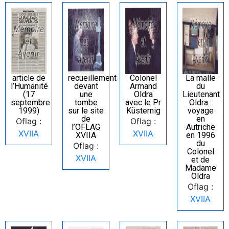
article de
recueillement
Colonel
La malle
l’Humanité
devant
Armand
du
(17
une
Oldra
Lieutenant
septembre
tombe
avec le Pr
Oldra :
1999)
sur le site
Küsternig
voyage
de
en
Oflag :
Oflag :
l’OFLAG
Autriche
XVIIA
XVIIA
XVIIA
en 1996
du
Oflag :
Colonel
XVIIA
et de
Madame
Oldra
Oflag :
XVIIA