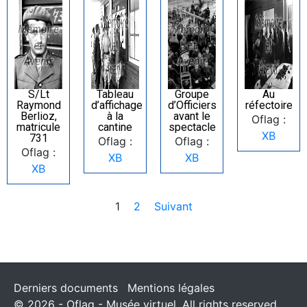
S/Lt
Tableau
Groupe
Au
Raymond
d’affichage
d’Officiers
réfectoire
Berlioz,
à la
avant le
Oflag :
matricule
cantine
spectacle
XB
731
Oflag :
Oflag :
Oflag :
XB
XB
XB
1
2
Suivant
Derniers documents
Mentions légales
© 2026 - Oflag - Musée virtuel. All rights reserved.