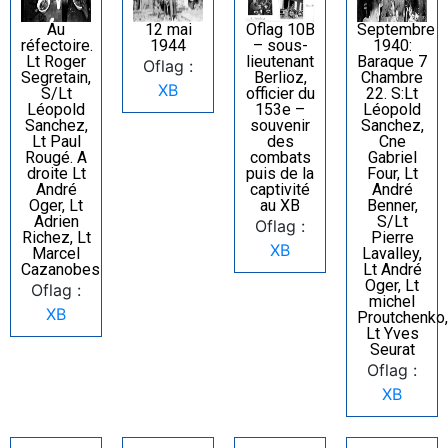
Au
12 mai
Oflag 10B
Septembre
réfectoire.
1944
– sous-
1940:
Lt Roger
lieutenant
Baraque 7
Oflag :
Segretain,
Berlioz,
Chambre
XB
S/Lt
officier du
22. S:Lt
Léopold
153e –
Léopold
Sanchez,
souvenir
Sanchez,
Lt Paul
des
Cne
Rougé. A
combats
Gabriel
droite Lt
puis de la
Four, Lt
André
captivité
André
Oger, Lt
au XB
Benner,
Adrien
S/Lt
Oflag :
Richez, Lt
Pierre
XB
Marcel
Lavalley,
Cazanobes
Lt André
Oger, Lt
Oflag :
michel
XB
Proutchenko,
Lt Yves
Seurat
Oflag :
XB