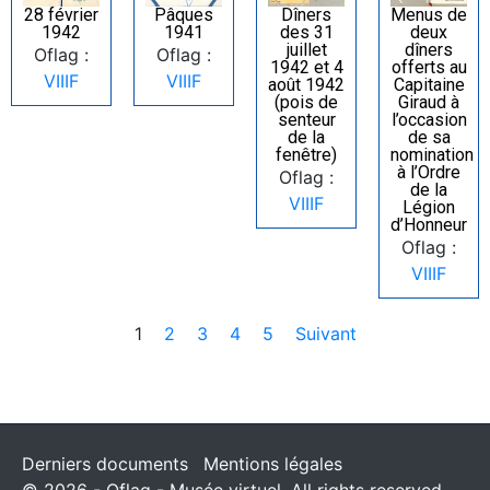
28 février
Pâques
Dîners
Menus de
1942
1941
des 31
deux
juillet
dîners
Oflag :
Oflag :
1942 et 4
offerts au
VIIIF
VIIIF
août 1942
Capitaine
(pois de
Giraud à
senteur
l’occasion
de la
de sa
fenêtre)
nomination
à l’Ordre
Oflag :
de la
VIIIF
Légion
d’Honneur
Oflag :
VIIIF
1
2
3
4
5
Suivant
Derniers documents
Mentions légales