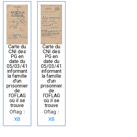
Carte du
Carte du
CNI des
CNI des
PG en
PG en
date du
date du
05/03/41
05/03/41
informant
informant
la famille
la famille
d’un
d’un
prisonnier
prisonnier
de
de
l’OFLAG
l’OFLAG
où il se
où il se
trouve
trouve
Oflag :
Oflag :
XB
XB