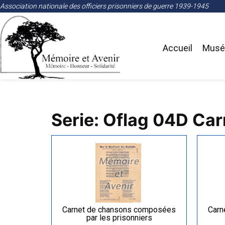
Association nationale des officiers prisonniers de guerre 1939-1945
Accueil
Musée
Serie: Oflag 04D Ca
Carnet de chansons composées
Carn
par les prisonniers