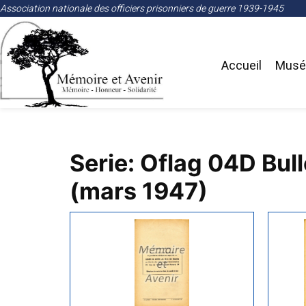
Association nationale des officiers prisonniers de guerre 1939-1945
Accueil
Musée
Serie: Oflag 04D Bull
(mars 1947)