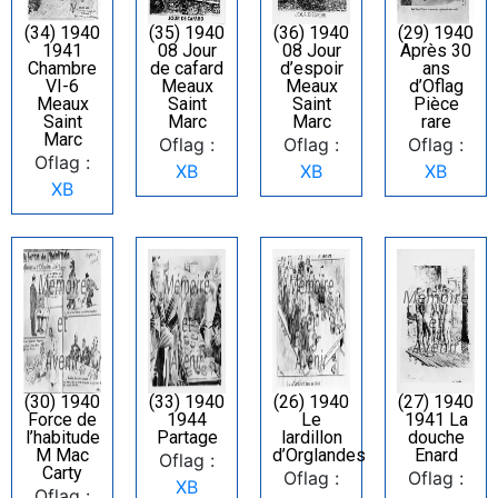
(34) 1940
(35) 1940
(36) 1940
(29) 1940
1941
08 Jour
08 Jour
Après 30
Chambre
de cafard
d’espoir
ans
VI-6
Meaux
Meaux
d’Oflag
Meaux
Saint
Saint
Pièce
Saint
Marc
Marc
rare
Marc
Oflag :
Oflag :
Oflag :
Oflag :
XB
XB
XB
XB
(30) 1940
(33) 1940
(26) 1940
(27) 1940
Force de
1944
Le
1941 La
l’habitude
Partage
lardillon
douche
M Mac
d’Orglandes
Enard
Oflag :
Carty
Oflag :
Oflag :
XB
Oflag :