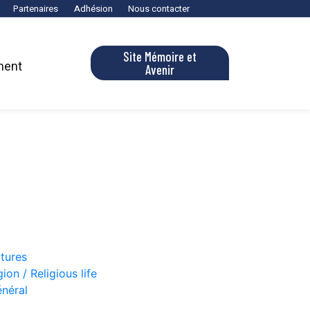
Partenaires
Adhésion
Nous contacter
Site Mémoire et
ment
Avenir
ctures
gion / Religious life
énéral