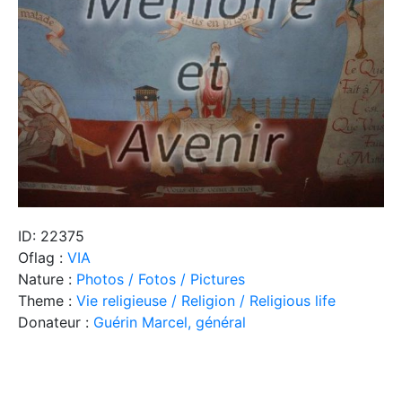
ID: 22375
Oflag :
VIA
Nature :
Photos / Fotos / Pictures
Theme :
Vie religieuse / Religion / Religious life
Donateur :
Guérin Marcel, général