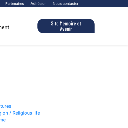
Partenaires
Adhésion
Nous contacter
Site Mémoire et
ment
Avenir
ctures
gion / Religious life
Mme