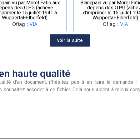
cpain vu par Morel Fatio aux
Blancpain vu par Morel Fati
épens des O.P.G (achevé
dépens des O.P.G (ache
mprimer le 15 juillet 1941 à
d’imprimer le 15 juillet 19
Wuppertal-Elberfeld)
Wuppertal-Elberfeld)
Oflag :
VIA
Oflag :
VIA
voir la suite
n haute qualité
alité d’un document, n’hésitez pas à en faire la demande ! I
s souhaitez accéder à ce fichier. Cela nous aidera à mieux co