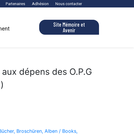
Partenaires
Adhésion
Nous contacter
Site Mémoire et
ment
Avenir
o aux dépens des O.P.G
)
Bücher, Broschüren, Alben / Books,