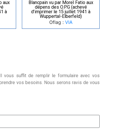
o aux
Blancpain vu par Morel Fatio aux
vé
dépens des O.P.G (achevé
41 à
d’imprimer le 15 juillet 1941 à
Wuppertal-Elberfeld)
Oflag :
VIA
l vous suffit de remplir le formulaire avec vos
mprendre vos besoins. Nous serons ravis de vous