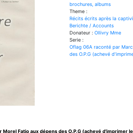
brochures, albums
Theme :
Récits écrits après la capti
Berichte / Accounts
Donateur :
Ollivry Mme
Serie :
Oflag 06A raconté par Marc
des O.P.G (achevé d'imprimer
 Morel Fatio aux dépens des O.P.G (achevé d'imprimer le 