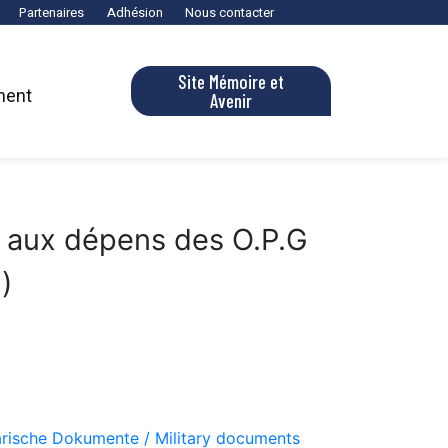
Partenaires
Adhésion
Nous contacter
Site Mémoire et
ment
Avenir
o aux dépens des O.P.G
)
tärische Dokumente / Military documents