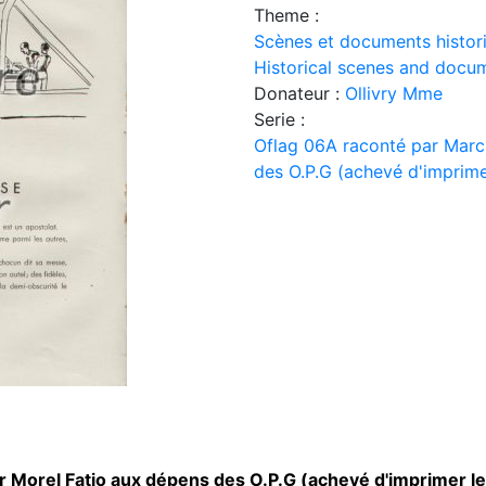
Theme :
Scènes et documents histor
Historical scenes and docu
Donateur :
Ollivry Mme
Serie :
Oflag 06A raconté par Marc
des O.P.G (achevé d'imprimer
 Morel Fatio aux dépens des O.P.G (achevé d'imprimer le 