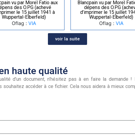
cpain vu par Morel Fatio aux
Blancpain vu par Morel Fati
épens des O.P.G (achevé
dépens des O.P.G (ache
mprimer le 15 juillet 1941 à
d’imprimer le 15 juillet 19
Wuppertal-Elberfeld)
Wuppertal-Elberfeld)
Oflag :
VIA
Oflag :
VIA
voir la suite
n haute qualité
alité d’un document, n’hésitez pas à en faire la demande ! I
s souhaitez accéder à ce fichier. Cela nous aidera à mieux co