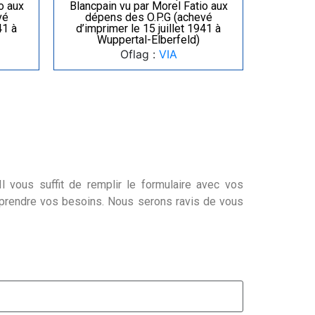
o aux
Blancpain vu par Morel Fatio aux
vé
dépens des O.P.G (achevé
41 à
d’imprimer le 15 juillet 1941 à
Wuppertal-Elberfeld)
Oflag :
VIA
l vous suffit de remplir le formulaire avec vos
mprendre vos besoins. Nous serons ravis de vous