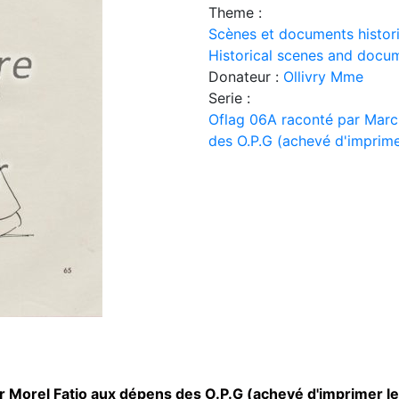
Theme :
Scènes et documents histor
Historical scenes and docu
Donateur :
Ollivry Mme
Serie :
Oflag 06A raconté par Marc
des O.P.G (achevé d'imprimer
 Morel Fatio aux dépens des O.P.G (achevé d'imprimer le 