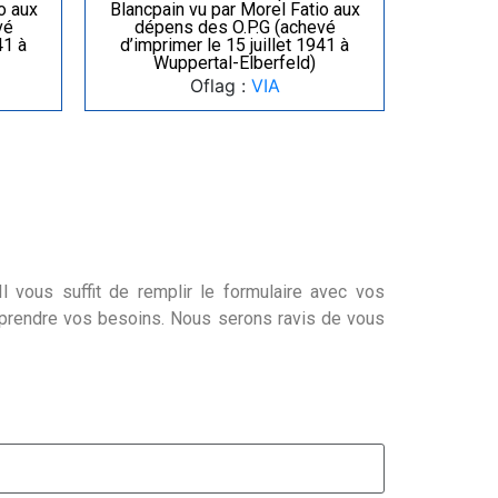
o aux
Blancpain vu par Morel Fatio aux
vé
dépens des O.P.G (achevé
41 à
d’imprimer le 15 juillet 1941 à
Wuppertal-Elberfeld)
Oflag :
VIA
l vous suffit de remplir le formulaire avec vos
mprendre vos besoins. Nous serons ravis de vous