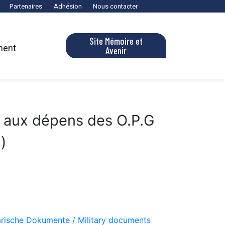
Partenaires
Adhésion
Nous contacter
Site Mémoire et
ment
Avenir
o aux dépens des O.P.G
)
tärische Dokumente / Military documents