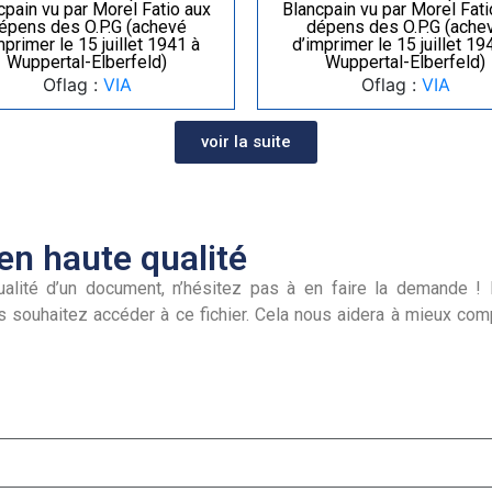
cpain vu par Morel Fatio aux
Blancpain vu par Morel Fati
épens des O.P.G (achevé
dépens des O.P.G (ache
mprimer le 15 juillet 1941 à
d’imprimer le 15 juillet 19
Wuppertal-Elberfeld)
Wuppertal-Elberfeld)
Oflag :
VIA
Oflag :
VIA
voir la suite
n haute qualité
alité d’un document, n’hésitez pas à en faire la demande ! I
s souhaitez accéder à ce fichier. Cela nous aidera à mieux co