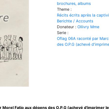
brochures, albums
Theme :
Récits écrits après la capti
Berichte / Accounts
Donateur :
Ollivry Mme
Serie :
Oflag 06A raconté par Marc
des O.P.G (achevé d'imprimer
 Morel Fatio aux dépens des O.P.G (achevé d'imprimer le 