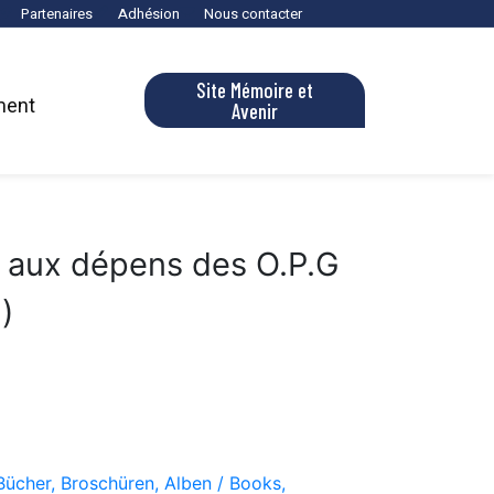
Partenaires
Adhésion
Nous contacter
Site Mémoire et
ment
Avenir
o aux dépens des O.P.G
)
Bücher, Broschüren, Alben / Books,