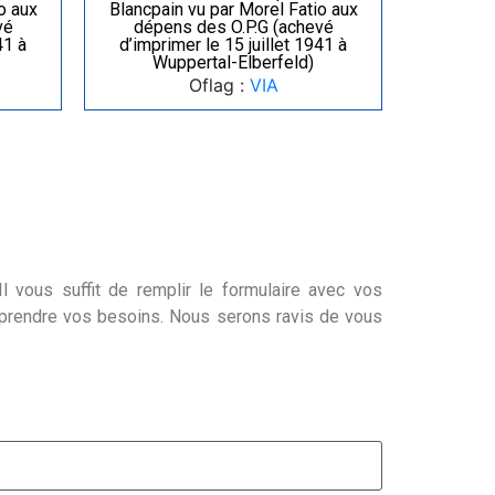
o aux
Blancpain vu par Morel Fatio aux
vé
dépens des O.P.G (achevé
41 à
d’imprimer le 15 juillet 1941 à
Wuppertal-Elberfeld)
Oflag :
VIA
l vous suffit de remplir le formulaire avec vos
mprendre vos besoins. Nous serons ravis de vous