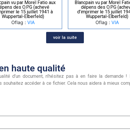
cpain vu par Morel Fatio aux
Blancpain vu par Morel Fati
épens des O.P.G (achevé
dépens des O.P.G (ache
mprimer le 15 juillet 1941 à
d’imprimer le 15 juillet 19
Wuppertal-Elberfeld)
Wuppertal-Elberfeld)
Oflag :
VIA
Oflag :
VIA
voir la suite
n haute qualité
alité d’un document, n’hésitez pas à en faire la demande ! I
s souhaitez accéder à ce fichier. Cela nous aidera à mieux co