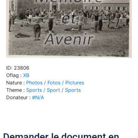
ID: 23806
Oflag :
XB
Nature :
Photos / Fotos / Pictures
Theme :
Sports / Sport / Sports
Donateur :
#N/A
Demander le document en