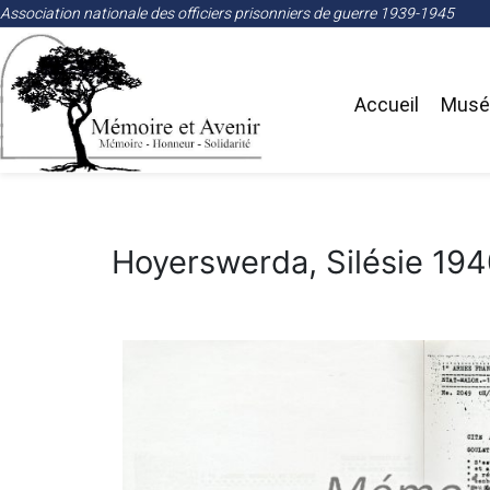
Association nationale des officiers prisonniers de guerre 1939-1945
Accueil
Musée
Hoyerswerda, Silésie 19