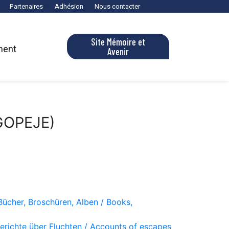
Partenaires
Adhésion
Nous contacter
Site Mémoire et
ment
Avenir
OGOPEJE)
Bücher, Broschüren, Alben / Books,
Berichte über Fluchten / Accounts of escapes