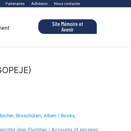
Partenaires
Adhésion
Nous contacter
Site Mémoire et
ment
Avenir
OGOPEJE)
Bücher, Broschüren, Alben / Books,
Berichte über Fluchten / Accounts of escapes