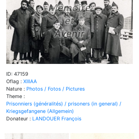
ID: 47159
Oflag :
XIIIAA
Nature :
Photos / Fotos / Pictures
Theme :
Prisonniers (généralités) / prisoners (in general) /
Kriegsgefangene (Allgemein)
Donateur :
LANDOUER François