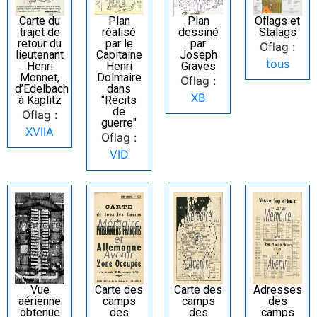
Carte du
Plan
Plan
Oflags et
trajet de
réalisé
dessiné
Stalags
retour du
par le
par
Oflag :
lieutenant
Capitaine
Joseph
tous
Henri
Henri
Graves
Monnet,
Dolmaire
Oflag :
d’Edelbach
dans
XB
à Kaplitz
"Récits
de
Oflag :
guerre"
XVIIA
Oflag :
VID
Vue
Carte des
Carte des
Adresses
aérienne
camps
camps
des
obtenue
des
des
camps