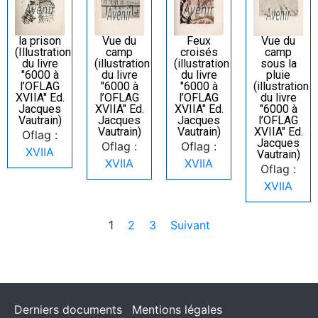
la prison
Vue du
Feux
Vue du
(Illustration
camp
croisés
camp
du livre
(illustration
(illustration
sous la
"6000 à
du livre
du livre
pluie
l’OFLAG
"6000 à
"6000 à
(illustration
XVIIA" Ed.
l’OFLAG
l’OFLAG
du livre
Jacques
XVIIA" Ed.
XVIIA" Ed.
"6000 à
Vautrain)
Jacques
Jacques
l’OFLAG
Vautrain)
Vautrain)
XVIIA" Ed.
Oflag :
Jacques
Oflag :
Oflag :
XVIIA
Vautrain)
XVIIA
XVIIA
Oflag :
XVIIA
1
2
3
Suivant
Derniers documents
Mentions légales