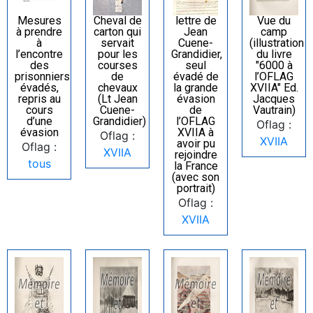
Mesures
Cheval de
lettre de
Vue du
à prendre
carton qui
Jean
camp
à
servait
Cuene-
(illustration
l’encontre
pour les
Grandidier,
du livre
des
courses
seul
"6000 à
prisonniers
de
évadé de
l’OFLAG
évadés,
chevaux
la grande
XVIIA" Ed.
repris au
(Lt Jean
évasion
Jacques
cours
Cuene-
de
Vautrain)
d’une
Grandidier)
l’OFLAG
Oflag :
évasion
XVIIA à
Oflag :
XVIIA
avoir pu
Oflag :
XVIIA
rejoindre
tous
la France
(avec son
portrait)
Oflag :
XVIIA